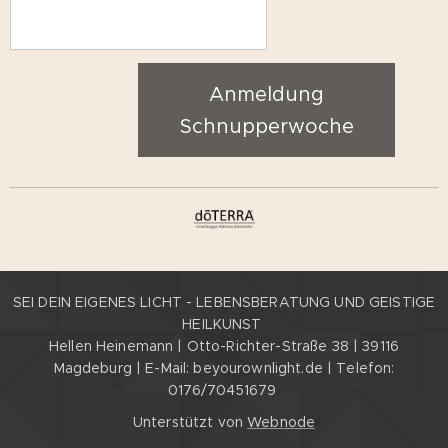
Anmeldung
Schnupperwoche
SEI DEIN EIGENES LICHT - LEBENSBERATUNG UND GEISTIGE
HEILKUNST
Hellen Heinemann | Otto-Richter-Straße 38 | 39116
Magdeburg | E-Mail: beyourownlight.de | Telefon:
0176/70451679
Unterstützt von
Webnode